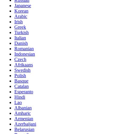
Russian
Japanese
Korean
Arabic
Irish
Greek
Turkish
Italian
Danish
Romanian
Indonesian
Czech
Afrikaans
Swedish
Polish
Basque
Catalan
Esperanto
Hindi
Lao
Albanian
Amharic
Armenian
Azerbaijani
Belarusian