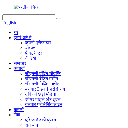
English
घर
हमारे बारे में
कंपनी प्रोफाइल
योग्यता
फ़ैक्टरी टूर
वीडियो
समाचार
उत्पादों
सीएनसी पंचिंग शीयरिंग
सीएनसी बेंडिंग मशीन
सीएनसी मिलिंग मशीन
बसबार 3 इन 1 प्रोसेसिंग
तांबे की छड़ी मोड़ना
स्पेयर पार्ट्स और टूल्स
बसबार प्रोसेसिंग लाइन
मामलों
सेवा
पूछे जाने वाले प्रश्न
समाधान