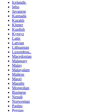
Icelandic
Igbo
Javanese
Kannada
Kazakh
Khmer
Kurdish
Kyrgyz
Latin
Latvian
Lithuanian
Luxembou..
Macedonian
Malagasy
Malay
Malayalam
Maltese
Maori
Marathi
Mongolian
Burmese
Nepali
Norwegian
Pashto
Persian