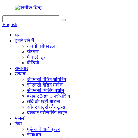
English
घर
हमारे बारे में
कंपनी प्रोफाइल
योग्यता
फ़ैक्टरी टूर
वीडियो
समाचार
उत्पादों
सीएनसी पंचिंग शीयरिंग
सीएनसी बेंडिंग मशीन
सीएनसी मिलिंग मशीन
बसबार 3 इन 1 प्रोसेसिंग
तांबे की छड़ी मोड़ना
स्पेयर पार्ट्स और टूल्स
बसबार प्रोसेसिंग लाइन
मामलों
सेवा
पूछे जाने वाले प्रश्न
समाधान