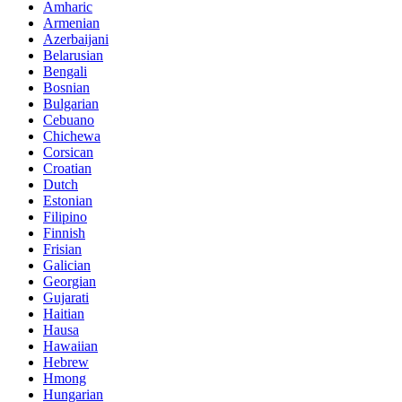
Amharic
Armenian
Azerbaijani
Belarusian
Bengali
Bosnian
Bulgarian
Cebuano
Chichewa
Corsican
Croatian
Dutch
Estonian
Filipino
Finnish
Frisian
Galician
Georgian
Gujarati
Haitian
Hausa
Hawaiian
Hebrew
Hmong
Hungarian