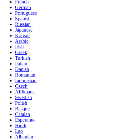
French
German
Portuguese
Spanish
Russian
Japanese
Korean
Arabic
Irish
Greek
Turkish
Italian
Danish
Romanian
Indonesian
Czech
Afrikaans
Swedish
Polish
Basque
Catalan
Esperanto
Hindi
Lao
Albanian